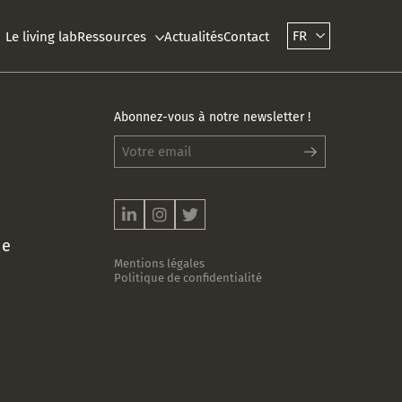
FR
Le living lab
Ressources
Actualités
Contact
Abonnez-vous à notre newsletter !
Abonnez-
vous
à
notre
newsletter
!
*
he
Mentions légales
Politique de confidentialité